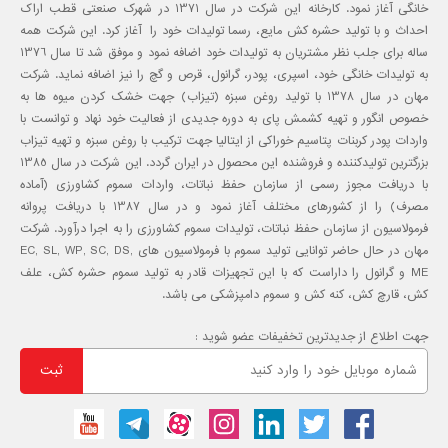
خانگی آغاز نمود. کارخانه این شرکت در سال 1371 در شهرک صنعتی قطب اراک
احداث و با تولید حشره کش مایع، رسما تولیدات خود را آغاز کرد. این شرکت همه
ساله برای جلب نظر مشتریان به تولیدات خود اضافه نمود و موفق شد تا سال 1376
به تولیدات خانگی خود، اسپری، پودر، گرانول، قرص و گچ را نیز اضافه نماید. شرکت
مهان در سال 1378 با تولید روغن سبزه (تیزاب) جهت خشک کردن میوه ها به
خصوص انگور و تهیه کشمش پای به دوره جدیدی از فعالیت خود نهاد و توانست با
واردات پودر کربنات پتاسیم خوراکی از ایتالیا جهت ترکیب با روغن سبزه و تهیه تیزاب
بزرگترین تولیدکننده و فروشنده این محصول در ایران گردد. این شرکت در سال 1385
با دریافت مجوز رسمی از سازمان حفظ نباتات، واردات سموم کشاورزی (آماده
مصرف) را از کشورهای مختلف آغاز نمود و در سال 1387 با دریافت پروانه
فرمولاسیون از سازمان حفظ نباتات، تولیدات سموم کشاورزی را به اجرا درآورد. شرکت
مهان در حال حاضر توانایی تولید سموم با فرمولاسیون های EC, SL, WP, SC, DS,
ME و گرانول را داراست که با این تجهیزات قادر به تولید سموم حشره کش، علف
کش، قارچ کش، کنه کش و سموم دامپزشکی می باشد.
جهت اطلاع از جدیدترین تخفیفات عضو شوید :