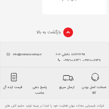
بازگشت به بالا
88727295 داخلی 207
info@mahancoshop.ir
09921008935- 09921008936
ضمانت اصل بودن
ارسال سریع
پاسخ دهی
قیمت ایده آل
کالا
مناسب
شرکت شیمیایی سادات مهان فعالیت خود را ابتدا در زمینه تولید حشره کش های