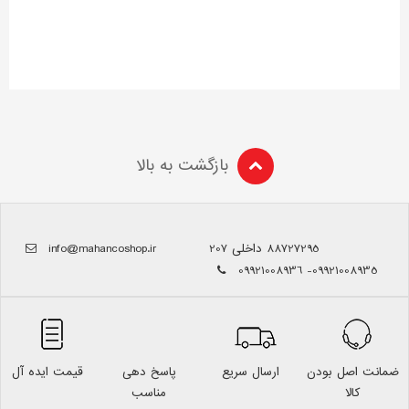
بازگشت به بالا
88727295 داخلی 207
info@mahancoshop.ir
09921008935- 09921008936
ضمانت اصل بودن
ارسال سریع
پاسخ دهی
قیمت ایده آل
کالا
مناسب