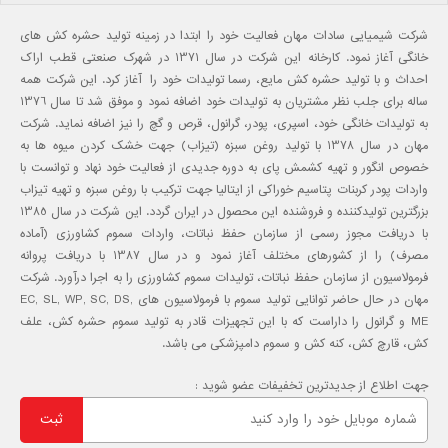
شرکت شیمیایی سادات مهان فعالیت خود را ابتدا در زمینه تولید حشره کش های
خانگی آغاز نمود. کارخانه این شرکت در سال 1371 در شهرک صنعتی قطب اراک
احداث و با تولید حشره کش مایع، رسما تولیدات خود را آغاز کرد. این شرکت همه
ساله برای جلب نظر مشتریان به تولیدات خود اضافه نمود و موفق شد تا سال 1376
به تولیدات خانگی خود، اسپری، پودر، گرانول، قرص و گچ را نیز اضافه نماید. شرکت
مهان در سال 1378 با تولید روغن سبزه (تیزاب) جهت خشک کردن میوه ها به
خصوص انگور و تهیه کشمش پای به دوره جدیدی از فعالیت خود نهاد و توانست با
واردات پودر کربنات پتاسیم خوراکی از ایتالیا جهت ترکیب با روغن سبزه و تهیه تیزاب
بزرگترین تولیدکننده و فروشنده این محصول در ایران گردد. این شرکت در سال 1385
با دریافت مجوز رسمی از سازمان حفظ نباتات، واردات سموم کشاورزی (آماده
مصرف) را از کشورهای مختلف آغاز نمود و در سال 1387 با دریافت پروانه
فرمولاسیون از سازمان حفظ نباتات، تولیدات سموم کشاورزی را به اجرا درآورد. شرکت
مهان در حال حاضر توانایی تولید سموم با فرمولاسیون های EC, SL, WP, SC, DS,
ME و گرانول را داراست که با این تجهیزات قادر به تولید سموم حشره کش، علف
کش، قارچ کش، کنه کش و سموم دامپزشکی می باشد.
جهت اطلاع از جدیدترین تخفیفات عضو شوید :